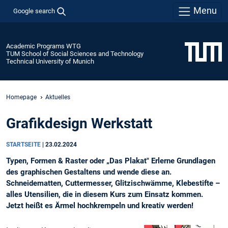
Menu
Google search
Academic Programs WTG
TUM School of Social Sciences and Technology
Technical University of Munich
Homepage
Aktuelles
Grafikdesign Werkstatt
STARTSEITE
|
23.02.2024
Typen, Formen & Raster oder „Das Plakat" Erlerne Grundlagen
des graphischen Gestaltens und wende diese an.
Schneidematten, Cuttermesser, Glitzischwämme, Klebestifte –
alles Utensilien, die in diesem Kurs zum Einsatz kommen.
Jetzt heißt es Ärmel hochkrempeln und kreativ werden!