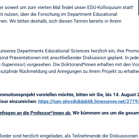
er soweit um zum vierten Mal findet unser EDU-Kolloquium statt!
eit nutzen, über die Forschung im Department Educational
n. Wir bitten deshalb, sich diesen Termin bereits in Ihrem
 unseres Departments Educational Sciences herzlich ein, ihre Pro
sind Präsentationen mit anschließender Diskussion geplant. In jed
-Supervisor) vorgesehen. Die Doktorand*innen erhalten mit den Vor
ziplinär Rückmeldung und Anregungen zu ihrem Projekt zu erhalte
romotionsprojekt vorstellen möchte, bitten wir Sie, bis 14. August
isor einzureichen:
https://tum-physikdidaktik.limesurvey.net/277
nfragen an die Professor*innen ab.
Wir kümmern uns um die gesamm
ieder sind herzlich eingeladen, als Teilnehmende die Diskussionen z