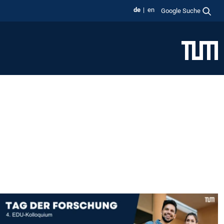
de
en
Google Suche