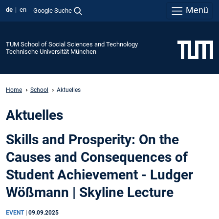
Menü
de
en
Google Suche
TUM School of Social Sciences and Technology
Technische Universität München
Home
School
Aktuelles
Aktuelles
Skills and Prosperity: On the
Causes and Consequences of
Student Achievement - Ludger
Wößmann | Skyline Lecture
EVENT
|
09.09.2025