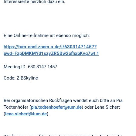
Interessierte herzlich dazu ein.
Eine Online-Teilnahme ist ebenso möglich:
https://tum-conf.zoom-x.de/j/63031471457?
pwd=FzpDMKMYd1szyZR5Bw2ofhxbKvq7wt.1
Meeting-ID: 630 3147 1457
Code: ZIBSkyline
Bei organisatorischen Rückfragen wendet euch bitte an Pia
Todtenhöfer (
pia.todtenhoefer@tum.de
) oder Lena Sichert
(
lena.sichert@tum.de
).