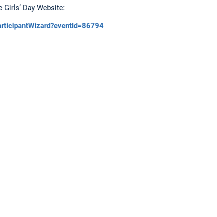
e Girls’ Day Website:
ParticipantWizard?eventId=86794