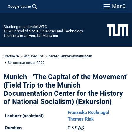
Menü
Google Suche
Studiengangsbündel WTG
TUM School of Social Sciences and Technology
Technische Universität München
Startseite
Wir über uns
Archiv Lehrveranstaltungen
Sommersemester 2022
Munich - 'The Capital of the Movement'
(Field Trip to the Munich
Documentation Center for the History
of National Socialism) (Exkursion)
Franziska Recknagel
Lecturer (assistant)
Thomas Rink
Duration
0.5
SWS