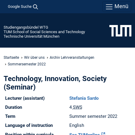
Menü
Google Suche
Studiengangsbündel WTG
TUM School of Social Sciences and Technology
Technische Universität München
Startseite
Wir über uns
Archiv Lehrveranstaltungen
Sommersemester 2022
Technology, Innovation, Society
(Seminar)
Lecturer (assistant)
Stefania Sardo
Duration
4
SWS
Term
Summer semester 2022
Language of instruction
English
Position within curricula