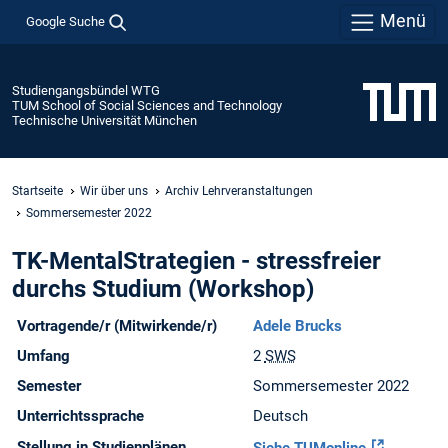
Menü
Google Suche
Studiengangsbündel WTG
TUM School of Social Sciences and Technology
Technische Universität München
Startseite
Wir über uns
Archiv Lehrveranstaltungen
Sommersemester 2022
TK-MentalStrategien - stressfreier
durchs Studium (Workshop)
Vortragende/r (Mitwirkende/r)
Adele Brucks
Umfang
2
SWS
Semester
Sommersemester 2022
Unterrichtssprache
Deutsch
Stellung in Studienplänen