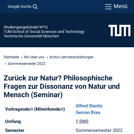
Menü
Google Suche
Studiengangsbündel WTG
TUM School of Social Sciences and Technology
Technische Universität München
Startseite
Wir über uns
Archiv Lehrveranstaltungen
Sommersemester 2022
Zurück zur Natur? Philosophische
Fragen zur Dissonanz von Natur und
Mensch (Seminar)
Alfred Slanitz
Vortragende/r (Mitwirkende/r)
Gerson Brea
Umfang
2
SWS
Semester
Sommersemester 2022