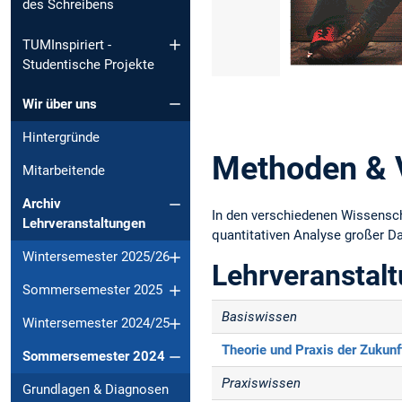
des Schreibens
TUMInspiriert -
Studentische Projekte
Slide 1 von 1
Wir über uns
Hintergründe
Methoden & 
Mitarbeitende
Archiv
In den verschiedenen Wissensch
Lehrveranstaltungen
quantitativen Analyse großer Da
Wintersemester 2025/26
Lehrveransta
Sommersemester 2025
Basiswissen
Wintersemester 2024/25
Theorie und Praxis der Zukun
Sommersemester 2024
Praxiswissen
Grundlagen & Diagnosen