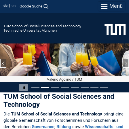
Menü
de
en
Google Suche
TUM School of Social Sciences and Technology
Technische Universität München
Vorheriger Slide
N
Valerio Agolino / TUM
Slide 2 von 8
Carousel pausieren
TUM School of Social Sciences and
Technology
Die
TUM School of Social Sciences and Technology
bringt eine
globale Gemeinschaft von Forscherinnen und Forschern aus
den Bereichen
Governance
,
Bildung
sowie
Wissenschafts- und