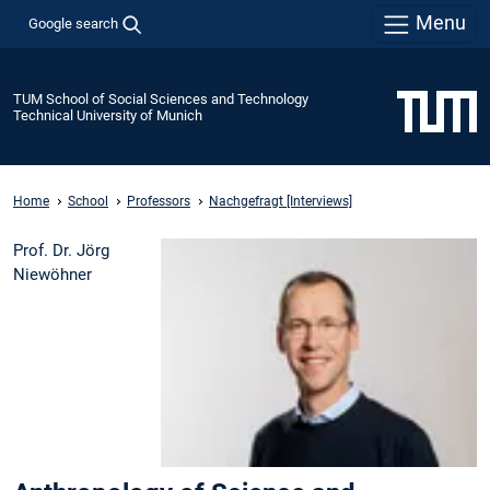
Menu
Google search
TUM School of Social Sciences and Technology
Technical University of Munich
Home
School
Professors
Nachgefragt [Interviews]
Prof. Dr. Jörg
Niewöhner