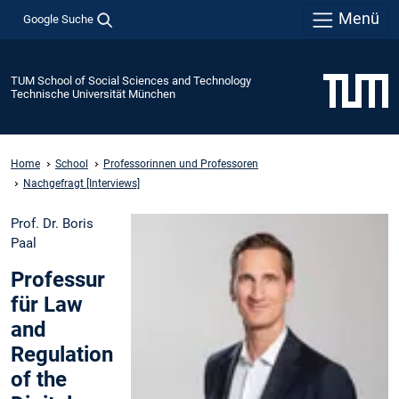
Menü
Google Suche
TUM School of Social Sciences and Technology
Technische Universität München
Home
School
Professorinnen und Professoren
Nachgefragt [Interviews]
Prof. Dr. Boris
Paal
Professur
für Law
and
Regulation
of the