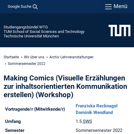
Menü
Google Suche
Studiengangsbündel WTG
TUM School of Social Sciences and Technology
Technische Universität München
Startseite
Wir über uns
Archiv Lehrveranstaltungen
Sommersemester 2022
Making Comics (Visuelle Erzählungen
zur inhaltsorientierten Kommunikation
erstellen) (Workshop)
Franziska Recknagel
Vortragende/r (Mitwirkende/r)
Dominik Wendland
Umfang
1.5
SWS
Semester
Sommersemester 2022