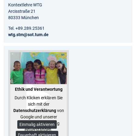
Kontextlehre WTG
Arcisstraße 21
80333 München
Tel. +89.289.25361
wtg.stm@sot.tum.de
Ethik und Verantwortung
Durch Klicken erklären Sie
sich mit der
Datenschutzerklärung
von
Google und unserer
Datenschutzerklärung
Einmalig aktivieren
einverstanden.
Dauerhaft aktivieren