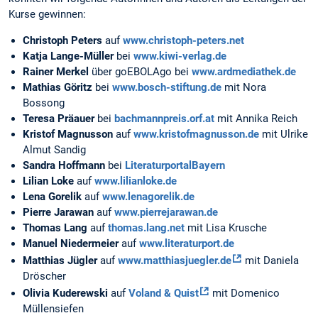
Kurse gewinnen:
Christoph Peters
auf
www.christoph-peters.net
Katja Lange-Müller
bei
www.kiwi-verlag.de
Rainer Merkel
über goEBOLAgo bei
www.ardmediathek.de
Mathias Göritz
bei
www.bosch-stiftung.de
mit Nora
Bossong
Teresa Präauer
bei
bachmannpreis.orf.at
mit Annika Reich
Kristof Magnusson
auf
www.kristofmagnusson.de
mit Ulrike
Almut Sandig
Sandra Hoffmann
bei
LiteraturportalBayern
Lilian Loke
auf
www.lilianloke.de
Lena Gorelik
auf
www.lenagorelik.de
Pierre Jarawan
auf
www.pierrejarawan.de
Thomas Lang
auf
thomas.lang.net
mit Lisa Krusche
Manuel Niedermeier
auf
www.literaturport.de
Matthias Jügler
auf
www.matthiasjuegler.de
mit Daniela
Dröscher
Olivia Kuderewski
auf
Voland & Quist
mit Domenico
Müllensiefen