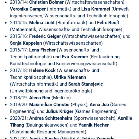
2013/14:
Christian Bohner
(Wirtschafts­wissen­schaften),
Veronika Gamper
(Informatik) und
Lisa Krammel
(Umwelt­
ingenieur­wesen, Wissenschafts- und Technik­philosophie)
2014/15:
Melina Licht
(Bioinformatik) und
Felix Reuß
(Mathematik, Wissenschafts- und Technik­philosophie)
2015/16:
Frederic Geiger
(Wirtschafts­wissen­schaften) und
Sonja Kappelan
(Wirtschafts­wissen­schaften)
2016/17:
Lena Fischer
(Wissenschafts- und
Technikphilosophie) und
Eva Kraemer
(Restaurierung,
Kunsttechnologie und Konservierungswissenschaft)
2017/18:
Helene Köck
(Wissenschafts- und
Technikphilosophie),
Ulrike Niemann
(Wirtschaftsinformatik) und
Sarah Stanojevic
(Umweltplanung und Ingenieurökologie)
2018/19:
Alena Bex
(Medizin)
2019/20:
Maximilian Christis
(Physik),
Anna Job
(Games
Engineering) und
Julius Krüger
(Games Engineering)
2020/21:
Andrea Schittenhelm
(Sportwissenschaft),
Aurélie
Tihang
(Bauingenieurwesen) und
Yannik Hecher
(Sustainable Resource Management)
2021/22:
Annika Sander
(Medizin),
Tobias Zengerle