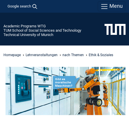
Menu
Google search
Academic Programs WTG
TUM School of Social Sciences and Technology
Technical University of Munich
Homepage
Lehrveranstaltungen
nach Themen
Ethik & Soziales
Slide 1 of 1