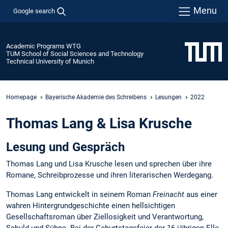
Menu
Google search
Academic Programs WTG
TUM School of Social Sciences and Technology
Technical University of Munich
Homepage
Bayerische Akademie des Schreibens
Lesungen
2022
Thomas Lang & Lisa Krusche
Lesung und Gespräch
Thomas Lang und Lisa Krusche lesen und sprechen über ihre
Romane, Schreibprozesse und ihren literarischen Werdegang.
Thomas Lang entwickelt in seinem Roman
Freinacht
aus einer
wahren Hintergrundgeschichte einen hellsichtigen
Gesellschaftsroman über Ziellosigkeit und Verantwortung,
Schuld und Sühne. Bei der Geburtstagsfeier der 16-jährigen Elle