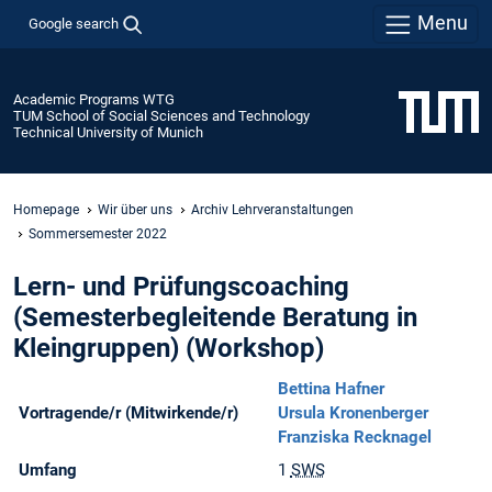
Menu
Google search
Academic Programs WTG
TUM School of Social Sciences and Technology
Technical University of Munich
Homepage
Wir über uns
Archiv Lehrveranstaltungen
Sommersemester 2022
Lern- und Prüfungscoaching
(Semesterbegleitende Beratung in
Kleingruppen) (Workshop)
Bettina Hafner
Vortragende/r (Mitwirkende/r)
Ursula Kronenberger
Franziska Recknagel
Umfang
1
SWS