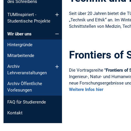
des Schreibens
Seit über 20 Jahren bietet di
TUMInspiriert -
„Technik und Ethik“ an. Im Win
Studentische Projekte
Schnittstellen von Medizin, Tec
Wir über uns
Hintergründe
Frontiers of
Mitarbeitende
Archiv
Die Vortragsreihe
"Frontiers of
Lehrveranstaltungen
Ingenieur-, Natur- und Humanwi
neue Forschungsergebnisse und 
Archiv Öffentliche
Weitere Infos hier
Vorlesungen
FAQ für Studierende
Kontakt