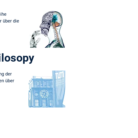
ihe
 über die
ilosopy
ng der
en über