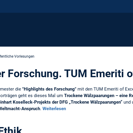
fentliche Vorlesungen
er Forschung. TUM Emeriti o
emester die
"Highlights des Forschung"
mit den TUM Emeriti of Exce
Vorträgen geht es dieses Mal um
Trockene Wälzpaarungen – eine Re
einhart Koselleck-Projekts der DFG „Trockene Wälzpaarungen“
und 
t Weltmacht-Anspruch
.
Weiterlesen
Ethik