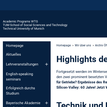
Academic Programs WTG
TUM School of Social Sciences and Technology
Technical University of Munich
Homepage
Homepage
Wir über uns
Archiv Öf
Aktuelles
Highlights d
Lehrveranstaltungen
Fortgesetzt werden im Winters
English-speaking
den zwei prominent besetzten 
seminars
für Getriebe? Ergebnisse des R
Silicon-Valley: 60 Jahre! Jetz
Erfolgreich durchs
Studium
Technik und 
Bayerische Akademie