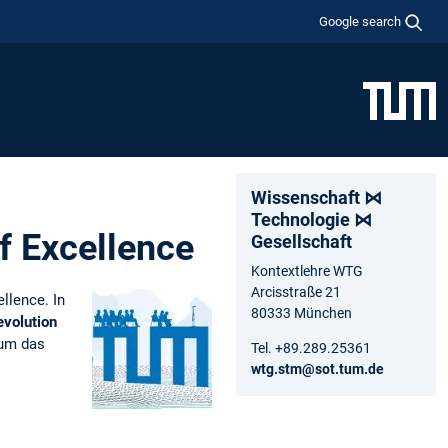
Google search
Wissenschaft ⋈
Technologie ⋈
f Excellence
Gesellschaft
Kontextlehre WTG
Arcisstraße 21
llence.
In
80333 München
volution
um das
Tel. +89.289.25361
wtg.stm@sot.tum.de