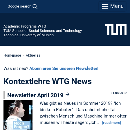
Menu
Google search
Academic Programs WTG
TUM School of Social Sciences and Technology
Technical University of Munich
Homepage
Aktuelles
Was ist neu?
Abonnieren Sie unseren Newsletter!
Kontextlehre WTG News
11.04.2019
Newsletter April 2019
Was gibt es Neues im Sommer 2019? "Ich
bin kein Roboter" - Das unheimliche Tal
zwischen Mensch und Maschine Immer öfter
müssen wir heute sagen: „Ich…
[read more]