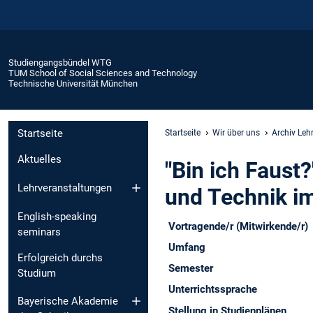
Studiengangsbündel WTG
TUM School of Social Sciences and Technology
Technische Universität München
Startseite
Startseite
Wir über uns
Archiv Leh
Aktuelles
"Bin ich Faust?
Lehrveranstaltungen
und Technik im
English-speaking
Vortragende/r (Mitwirkende/r)
seminars
Umfang
Erfolgreich durchs
Semester
Studium
Unterrichtssprache
Bayerische Akademie
Stellung in Studienplänen