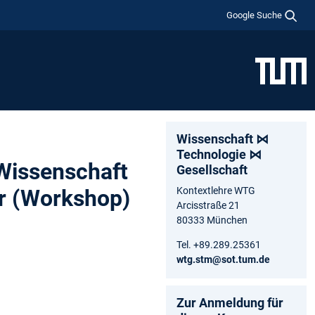
Google Suche
Wissenschaft ⋈
Technologie ⋈
 Wissenschaft
Gesellschaft
er (Workshop)
Kontextlehre WTG
Arcisstraße 21
80333 München
Tel. +89.289.25361
wtg.stm@sot.tum.de
Zur Anmeldung für