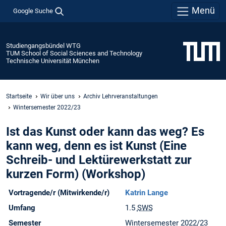
Menü
Google Suche
Studiengangsbündel WTG
TUM School of Social Sciences and Technology
Technische Universität München
Startseite
Wir über uns
Archiv Lehrveranstaltungen
Wintersemester 2022/23
Ist das Kunst oder kann das weg? Es
kann weg, denn es ist Kunst (Eine
Schreib- und Lektürewerkstatt zur
kurzen Form) (Workshop)
Vortragende/r (Mitwirkende/r)
Katrin Lange
Umfang
1.5
SWS
Semester
Wintersemester 2022/23